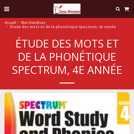
Accueil
Marchandises
Étude des mots et de la phonétique Spectrum, 4e année
ÉTUDE DES MOTS ET
DE LA PHONÉTIQUE
SPECTRUM, 4E ANNÉE