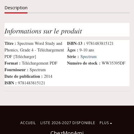
Description
Informations sur le produit
Titre :
ISBN-13 :
Spectrum Word Study and
9781483815121
Âges :
Phonics, Grade 4 - Téléchargement
9-10 ans
Série :
PDF [Télécharger]
Spectrum
Format :
Numéro de stock :
Téléchargement PDF
WW35395DF
Fournisseur :
Spectrum
Date de publication :
2014
ISBN :
9781483815121
ACCUEIL
LISTE 2026-2027 DISPONIBLE
PLUS
ChezMonAmi