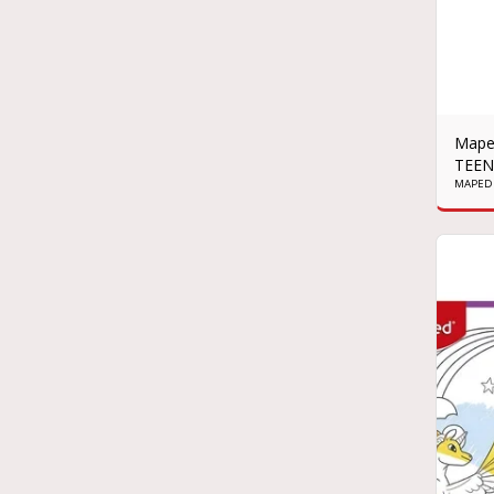
Mape
TEENS
MAPED