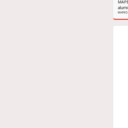
MAPED
alum
MAPED