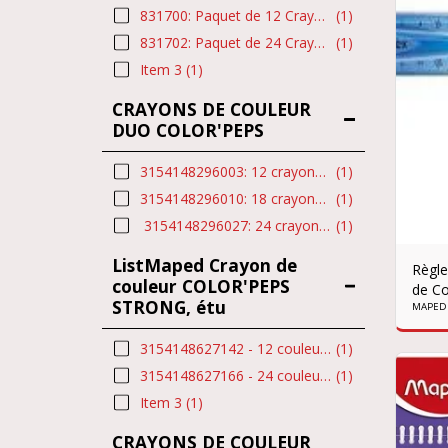
831700: Paquet de 12 Crayons de couleurs
(1)
831702: Paquet de 24 Crayons de couleurs
(1)
Item 3
(1)
CRAYONS DE COULEUR
DUO COLOR'PEPS
3154148296003: 12 crayons en bois bicolores
(1)
3154148296010: 18 crayons en bois bicolores
(1)
3154148296027: 24 crayons en bois bicolores
(1)
ListMaped Crayon de
Règle
couleur COLOR'PEPS
de Co
STRONG, étu
Coule
MAPED
3154148627142 - 12 couleurs
(1)
3154148627166 - 24 couleurs
(1)
Item 3
(1)
CRAYONS DE COULEUR