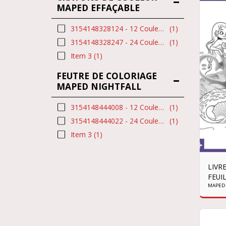
MAPED EFFAÇABLE
3154148328124 - 12 Couleurs
(1)
3154148328247 - 24 Couleurs
(1)
Item 3
(1)
FEUTRE DE COLORIAGE
MAPED NIGHTFALL
3154148444008 - 12 Couleurs
(1)
3154148444022 - 24 Couleurs
(1)
Item 3
(1)
LIVR
FEUI
MAPED