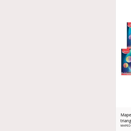
Maped
trian
MAPED