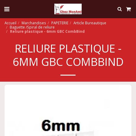
Accueil
Marchandises
PAPETERIE
Article Bureautique
Baguette /Spiral de reliure
Reliure plastique - 6mm GBC CombBind
RELIURE PLASTIQUE -
6MM GBC COMBBIND