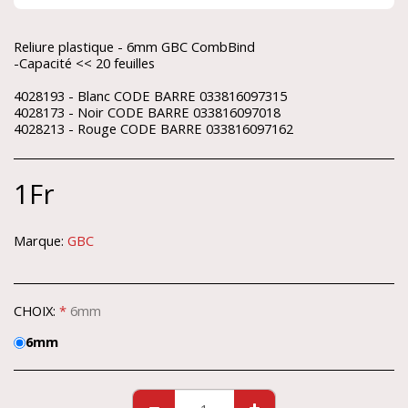
Reliure plastique - 6mm GBC CombBind
-Capacité << 20 feuilles
4028193 - Blanc CODE BARRE 033816097315
4028173 - Noir CODE BARRE 033816097018
4028213 - Rouge CODE BARRE 033816097162
1
Fr
Marque:
GBC
CHOIX:
*
6mm
6mm