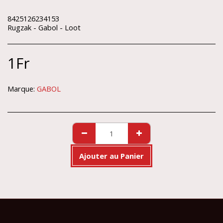
8425126234153
Rugzak - Gabol - Loot
1
Fr
Marque:
GABOL
Ajouter au Panier